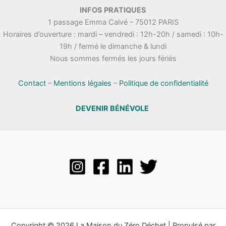
.
INFOS PRATIQUES
t
n
1 passage Emma Calvé – 75012 PARIS
a
e
Horaires d’ouverture : mardi – vendredi : 12h-20h / samedi : 10h-
t
m
19h / fermé le dimanche & lundi
i
e
Nous sommes fermés les jours fériés
o
n
n
t
s
Contact
–
Mentions légales
–
Politique de confidentialité
DEVENIR BÉNÉVOLE
Copyright © 2026 La Maison du Zéro Déchet | Propulsé par