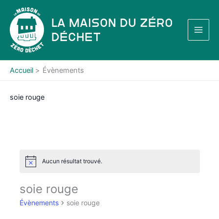
Aller
au
La Maison du Zéro
contenu
Déchet
Accueil
Évènements
soie rouge
Aucun résultat trouvé.
N
o
t
soie rouge
i
c
Évènements
soie rouge
e