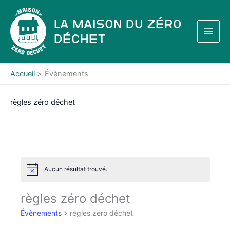
Aller
au
La Maison du Zéro
contenu
Déchet
Accueil
Évènements
règles zéro déchet
Aucun résultat trouvé.
N
o
t
règles zéro déchet
i
c
Évènements
règles zéro déchet
e