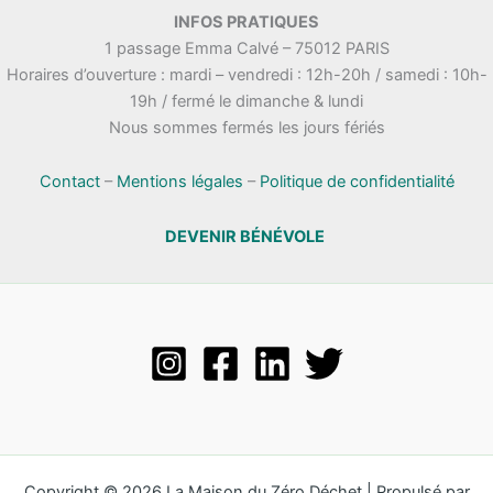
.
INFOS PRATIQUES
t
n
1 passage Emma Calvé – 75012 PARIS
a
e
Horaires d’ouverture : mardi – vendredi : 12h-20h / samedi : 10h-
t
m
19h / fermé le dimanche & lundi
i
e
Nous sommes fermés les jours fériés
o
n
n
t
s
Contact
–
Mentions légales
–
Politique de confidentialité
DEVENIR BÉNÉVOLE
Copyright © 2026 La Maison du Zéro Déchet | Propulsé par