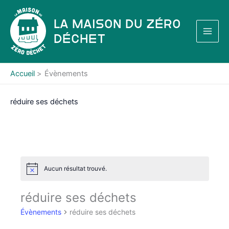
Aller
au
La Maison du Zéro
contenu
Déchet
Accueil
Évènements
réduire ses déchets
Aucun résultat trouvé.
N
o
t
réduire ses déchets
i
c
Évènements
réduire ses déchets
e