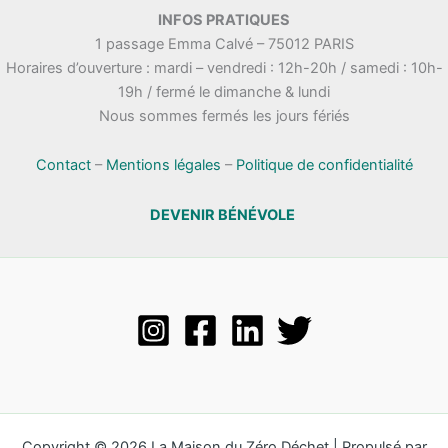
.
INFOS PRATIQUES
t
n
1 passage Emma Calvé – 75012 PARIS
a
e
Horaires d’ouverture : mardi – vendredi : 12h-20h / samedi : 10h-
t
m
19h / fermé le dimanche & lundi
i
e
Nous sommes fermés les jours fériés
o
n
n
t
s
Contact
–
Mentions légales
–
Politique de confidentialité
DEVENIR BÉNÉVOLE
Copyright © 2026 La Maison du Zéro Déchet | Propulsé par