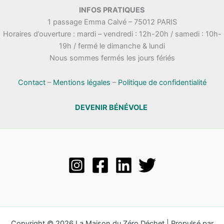
.
INFOS PRATIQUES
t
n
1 passage Emma Calvé – 75012 PARIS
a
e
Horaires d’ouverture : mardi – vendredi : 12h-20h / samedi : 10h-
t
m
19h / fermé le dimanche & lundi
i
e
Nous sommes fermés les jours fériés
o
n
n
t
s
Contact
–
Mentions légales
–
Politique de confidentialité
DEVENIR BÉNÉVOLE
Copyright © 2026 La Maison du Zéro Déchet | Propulsé par