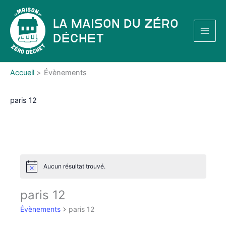
Aller
au
La Maison du Zéro
contenu
Déchet
Accueil
Évènements
paris 12
Aucun résultat trouvé.
N
o
t
paris 12
i
c
Évènements
paris 12
e