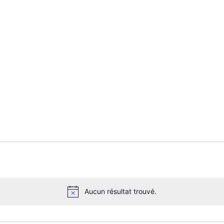
Aucun résultat trouvé.
N
o
t