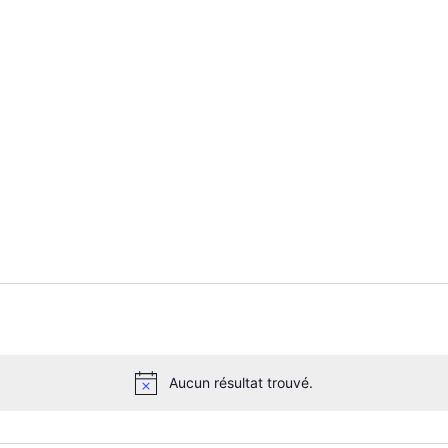
Aucun résultat trouvé.
N
o
t