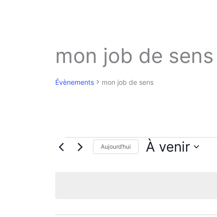
mon job de sens
Évènements
mon job de sens
Évènements
À venir
Aujourd’hui
S
é
l
e
c
t