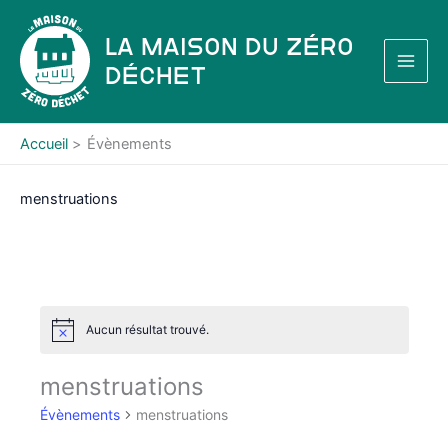
Aller
au
La Maison du Zéro
contenu
Déchet
Accueil
Évènements
menstruations
Aucun résultat trouvé.
N
o
t
menstruations
i
c
Évènements
menstruations
e