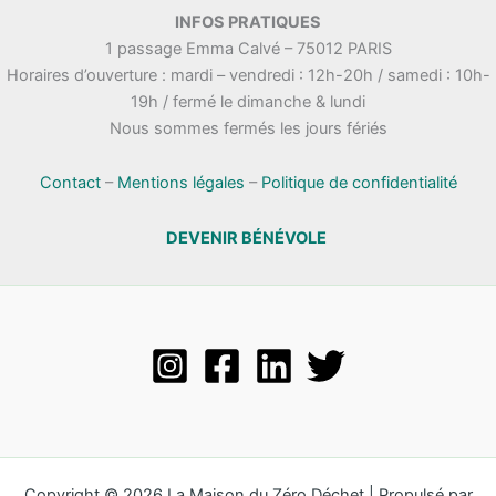
.
INFOS PRATIQUES
t
n
1 passage Emma Calvé – 75012 PARIS
a
e
Horaires d’ouverture : mardi – vendredi : 12h-20h / samedi : 10h-
t
m
19h / fermé le dimanche & lundi
i
e
Nous sommes fermés les jours fériés
o
n
n
t
s
Contact
–
Mentions légales
–
Politique de confidentialité
DEVENIR BÉNÉVOLE
Copyright © 2026 La Maison du Zéro Déchet | Propulsé par