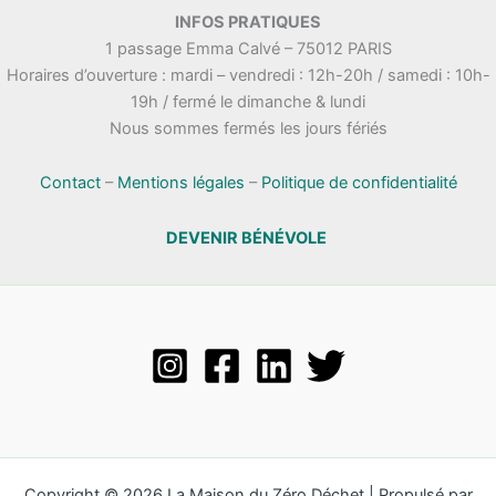
.
INFOS PRATIQUES
t
n
1 passage Emma Calvé – 75012 PARIS
a
e
Horaires d’ouverture : mardi – vendredi : 12h-20h / samedi : 10h-
t
m
19h / fermé le dimanche & lundi
i
e
Nous sommes fermés les jours fériés
o
n
n
t
s
Contact
–
Mentions légales
–
Politique de confidentialité
DEVENIR BÉNÉVOLE
Copyright © 2026 La Maison du Zéro Déchet | Propulsé par