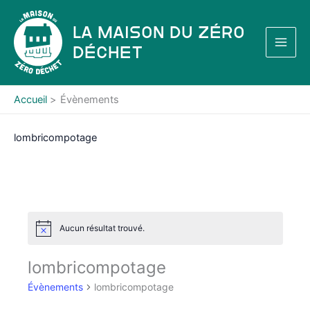
Aller
au
La Maison du Zéro
contenu
Déchet
Accueil
Évènements
lombricompotage
Aucun résultat trouvé.
N
o
t
lombricompotage
i
c
Évènements
lombricompotage
e