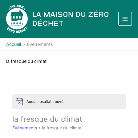
Aller
au
La Maison du Zéro
contenu
Déchet
Accueil
Évènements
la fresque du climat
Aucun résultat trouvé.
N
o
t
la fresque du climat
i
c
Évènements
la fresque du climat
e