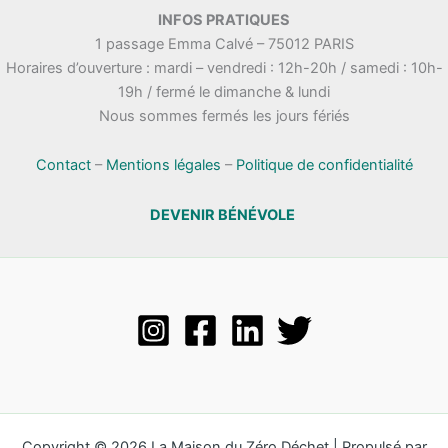
.
INFOS PRATIQUES
t
n
1 passage Emma Calvé – 75012 PARIS
a
e
Horaires d’ouverture : mardi – vendredi : 12h-20h / samedi : 10h-
t
m
19h / fermé le dimanche & lundi
i
e
Nous sommes fermés les jours fériés
o
n
n
t
s
Contact
–
Mentions légales
–
Politique de confidentialité
DEVENIR BÉNÉVOLE
Copyright © 2026 La Maison du Zéro Déchet | Propulsé par