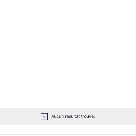
Aucun résultat trouvé.
N
o
t