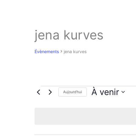
jena kurves
Évènements
jena kurves
Évènements
À venir
Aujourd’hui
S
é
l
e
c
t