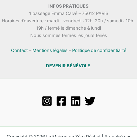
.
INFOS PRATIQUES
t
n
1 passage Emma Calvé – 75012 PARIS
a
e
Horaires d’ouverture : mardi – vendredi : 12h-20h / samedi : 10h-
t
m
19h / fermé le dimanche & lundi
i
e
Nous sommes fermés les jours fériés
o
n
n
t
s
Contact
–
Mentions légales
–
Politique de confidentialité
DEVENIR BÉNÉVOLE
Copyright © 2026 La Maison du Zéro Déchet | Propulsé par