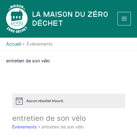
Aller
au
La Maison du Zéro
contenu
Déchet
Accueil
Évènements
entretien de son vélo
Aucun résultat trouvé.
N
o
t
entretien de son vélo
i
c
Évènements
entretien de son vélo
e