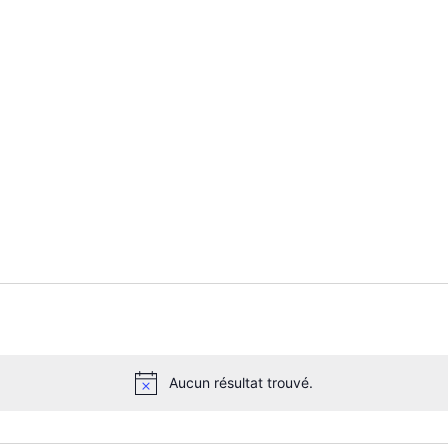
Aucun résultat trouvé.
N
o
t