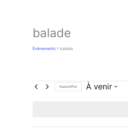
balade
Évènements
balade
Évènements
À venir
Aujourd’hui
S
é
l
e
c
t