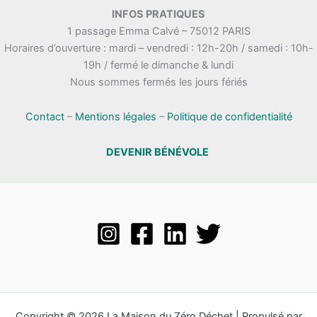
.
INFOS PRATIQUES
t
n
1 passage Emma Calvé – 75012 PARIS
a
e
Horaires d’ouverture : mardi – vendredi : 12h-20h / samedi : 10h-
t
m
19h / fermé le dimanche & lundi
i
e
Nous sommes fermés les jours fériés
o
n
n
t
s
Contact
–
Mentions légales
–
Politique de confidentialité
DEVENIR BÉNÉVOLE
Copyright © 2026 La Maison du Zéro Déchet | Propulsé par