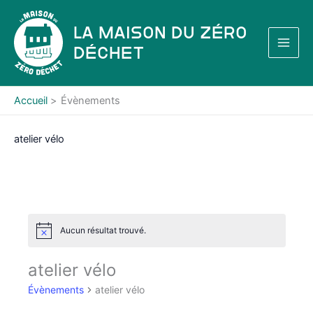
Aller
au
La Maison du Zéro
contenu
Déchet
Accueil
Évènements
atelier vélo
Aucun résultat trouvé.
N
o
t
atelier vélo
i
c
Évènements
atelier vélo
e