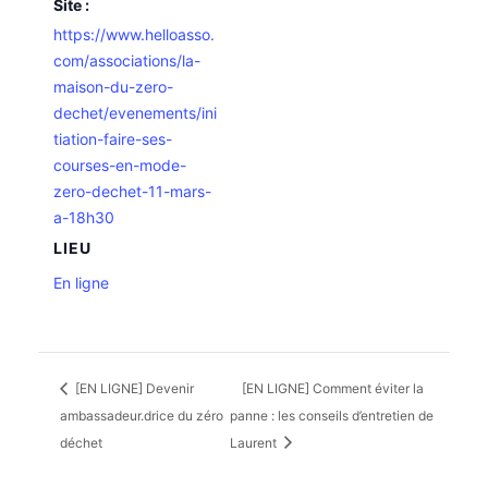
Site :
https://www.helloasso.
com/associations/la-
maison-du-zero-
dechet/evenements/ini
tiation-faire-ses-
courses-en-mode-
zero-dechet-11-mars-
a-18h30
LIEU
En ligne
[EN LIGNE] Devenir
[EN LIGNE] Comment éviter la
ambassadeur.drice du zéro
panne : les conseils d’entretien de
déchet
Laurent