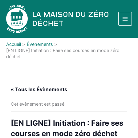
Aller
au
La Maison du Zéro
contenu
Déchet
Accueil
Évènements
[EN LIGNE] Initiation : Faire ses courses en mode zéro
déchet
« Tous les Évènements
Cet évènement est passé.
[EN LIGNE] Initiation : Faire ses
courses en mode zéro déchet