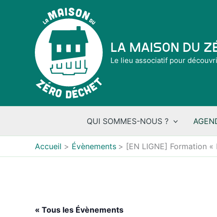
Aller
au
contenu
La Maison du 
Le lieu associatif pour découvr
QUI SOMMES-NOUS ?
AGEN
Accueil
Évènements
[EN LIGNE] Formation « I
« Tous les Évènements