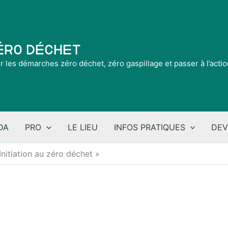
Zéro Déchet
ir les démarches zéro déchet, zéro gaspillage et passer à l’acti
DA
PRO
LE LIEU
INFOS PRATIQUES
DEV
nitiation au zéro déchet »