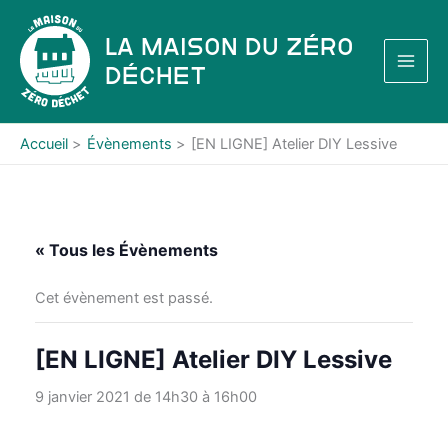
Aller
au
La Maison du Zéro
contenu
Déchet
Accueil
Évènements
[EN LIGNE] Atelier DIY Lessive
« Tous les Évènements
Cet évènement est passé.
[EN LIGNE] Atelier DIY Lessive
9 janvier 2021 de 14h30
à
16h00