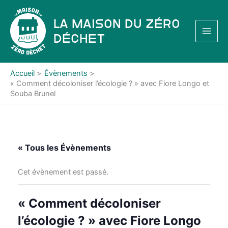
Aller
au
La Maison du Zéro
contenu
Déchet
Accueil
Évènements
« Comment décoloniser l’écologie ? » avec Fiore Longo et
Souba Brunel
« Tous les Évènements
Cet évènement est passé.
« Comment décoloniser
l’écologie ? » avec Fiore Longo