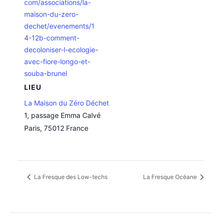
com/associations/la-
maison-du-zero-
dechet/evenements/1
4-12b-comment-
decoloniser-l-ecologie-
avec-fiore-longo-et-
souba-brunel
LIEU
La Maison du Zéro Déchet
1, passage Emma Calvé
Paris
,
75012
France
La Fresque des Low-techs
La Fresque Océane