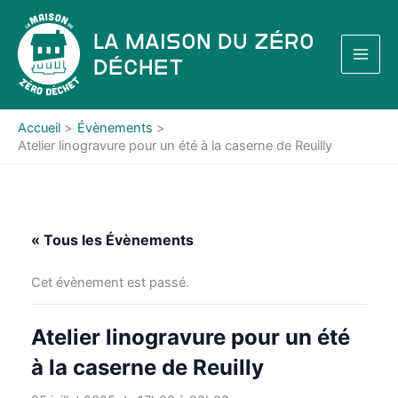
Aller
au
La Maison du Zéro
contenu
Déchet
Accueil
Évènements
Atelier linogravure pour un été à la caserne de Reuilly
« Tous les Évènements
Cet évènement est passé.
Atelier linogravure pour un été
à la caserne de Reuilly