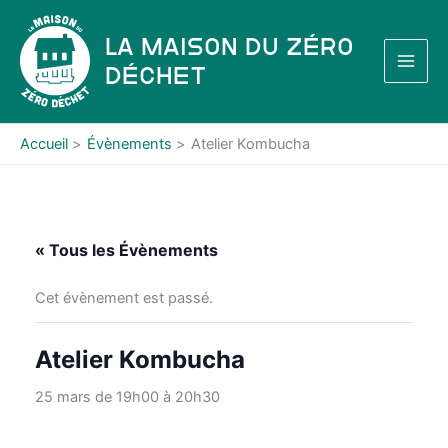
Aller
au
La Maison du Zéro
contenu
Déchet
Accueil
Évènements
Atelier Kombucha
« Tous les Évènements
Cet évènement est passé.
Atelier Kombucha
25 mars de 19h00
à
20h30