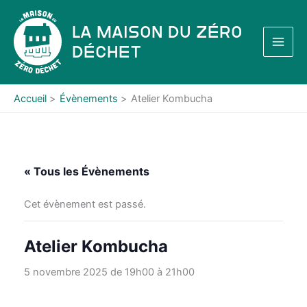
Aller
au
La Maison du Zéro
contenu
Déchet
Accueil
Évènements
Atelier Kombucha
« Tous les Évènements
Cet évènement est passé.
Atelier Kombucha
5 novembre 2025 de 19h00
à
21h00