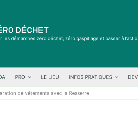
Zéro Déchet
ir les démarches zéro déchet, zéro gaspillage et passer à l’acti
DA
PRO
LE LIEU
INFOS PRATIQUES
DEV
aration de vêtements avec la Resserre