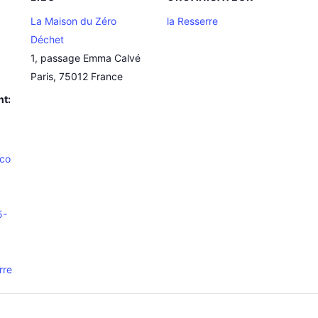
La Maison du Zéro
la Resserre
Déchet
1, passage Emma Calvé
Paris
,
75012
France
nt:
.co
5-
rre