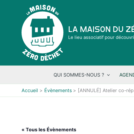
Aller
au
contenu
La Maison du 
Le lieu associatif pour découvr
QUI SOMMES-NOUS ?
AGEN
Accueil
Évènements
[ANNULÉ] Atelier co-rép
« Tous les Évènements