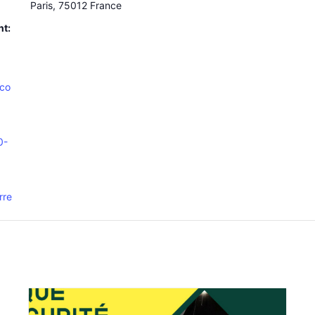
Paris
,
75012
France
nt:
.co
0-
rre