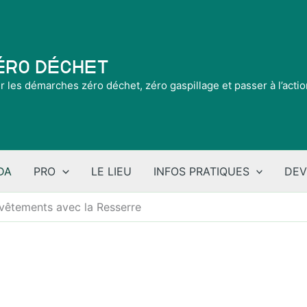
Zéro Déchet
ir les démarches zéro déchet, zéro gaspillage et passer à l’acti
DA
PRO
LE LIEU
INFOS PRATIQUES
DEV
 vêtements avec la Resserre