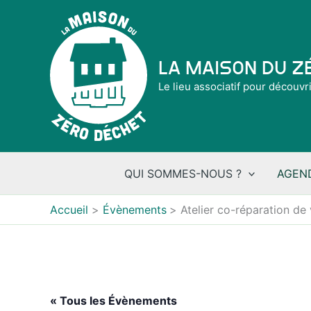
Aller
au
contenu
La Maison du 
Le lieu associatif pour découvr
QUI SOMMES-NOUS ?
AGEN
Accueil
Évènements
Atelier co-réparation de
« Tous les Évènements