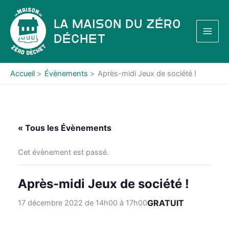
Aller
au
La Maison du Zéro
contenu
Déchet
Accueil
Évènements
Après-midi Jeux de société !
« Tous les Évènements
Cet évènement est passé.
Après-midi Jeux de société !
GRATUIT
17 décembre 2022 de 14h00
à
17h00