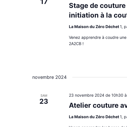
17
i
Stage de couture
o
n
initiation à la co
n
e
La Maison du Zéro Déchet
1, 
z
u
Venez apprendre à coudre une r
n
2A2CB !
e
d
a
t
e
.
novembre 2024
23 novembre 2024 de 10h30
SAM
23
Atelier couture a
La Maison du Zéro Déchet
1, 