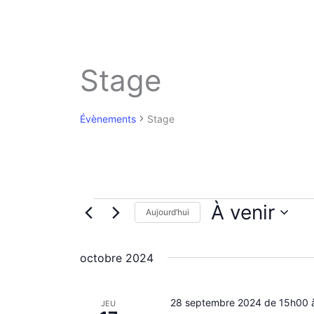
Stage
Évènements
Stage
Évènements
À venir
Aujourd’hui
S
é
octobre 2024
l
e
c
28 septembre 2024 de 15h00
t
JEU