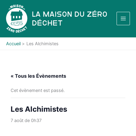
Aller
au
La Maison du Zéro
contenu
Déchet
Accueil
Les Alchimistes
« Tous les Évènements
Cet évènement est passé.
Les Alchimistes
7 août de 0h37