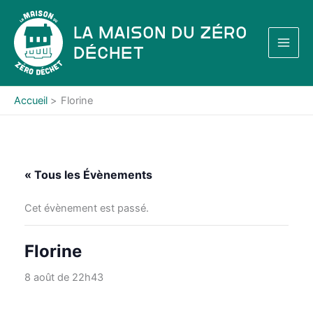
Aller
au
La Maison du Zéro
contenu
Déchet
Accueil
Florine
« Tous les Évènements
Cet évènement est passé.
Florine
8 août de 22h43